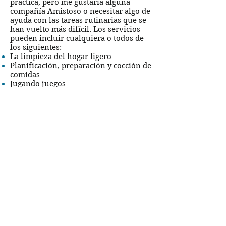
práctica, pero me gustaría alguna
compañía Amistoso o necesitar algo de
ayuda con las tareas rutinarias que se
han vuelto más difícil. Los servicios
pueden incluir cualquiera o todos de
los siguientes:
La limpieza del hogar ligero
Planificación, preparación y cocción de
comidas
Jugando juegos
Paseos acompañados
Si la salud o el bienestar de sus seres
queridos están en peligro debido a la
fragilidad de la edad o enfermedad, la
visita de un Stay Well Care Solutions,
Inc. cuidador puede hacer toda la
diferencia en el mundo.
Por supuesto ayudamos con todas las
tareas anteriores. Pero, sobre todo,
Stay Well Care Solutions, Inc.,
cuidadores traer una gran cantidad de
comodidad a la familia del cliente,
sabiendo que todo está bien. Stay Well