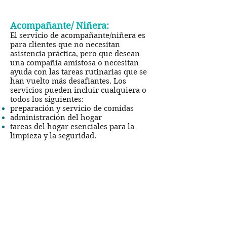
Acompañante/ Niñera:
El servicio de acompañante/niñera es
para clientes que no necesitan
asistencia práctica, pero que desean
una compañía amistosa o necesitan
ayuda con las tareas rutinarias que se
han vuelto más desafiantes. Los
servicios pueden incluir cualquiera o
todos los siguientes:
preparación y servicio de comidas
administración del hogar
tareas del hogar esenciales para la
limpieza y la seguridad.
Si la salud o la comodidad de sus seres
queridos está en riesgo debido a la
fragilidad de la edad o la enfermedad,
las visitas de un cuidador de Stay Well
Care Solutions, Inc. pueden marcar la
diferencia en el mundo.
Por supuesto que ayudamos con todas