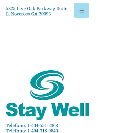
5825 Live Oak Parkway, Suite
E, Norcross GA 30093
Teléfono:
1-404-551-2363
Teléfono:
1-404-315-9640