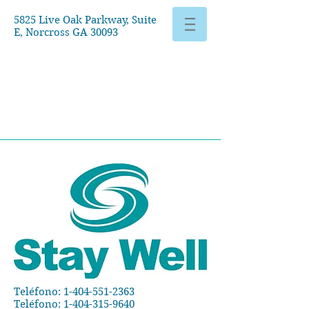
5825 Live Oak Parkway, Suite
E, Norcross GA 30093
Teléfono:
1-404-551-2363
Teléfono:
1-404-315-9640