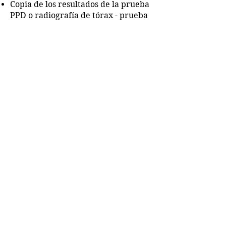
Copia de los resultados de la prueba
PPD o radiografía de tórax - prueba
de tuberculosis
Hoja de vida de dos referencias
profesionales o personales
Stay Well Care proporciona
capacitación adicional por caso
individual