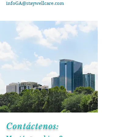
infoGA@staywellcare.com
Contáctenos: